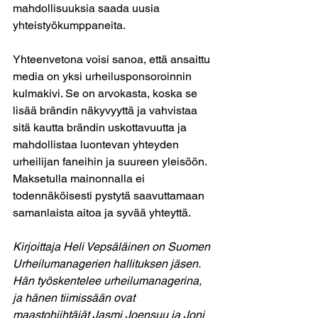
mahdollisuuksia saada uusia 
yhteistyökumppaneita.
Yhteenvetona voisi sanoa, että ansaittu 
media on yksi urheilusponsoroinnin 
kulmakivi. Se on arvokasta, koska se 
lisää brändin näkyvyyttä ja vahvistaa 
sitä kautta brändin uskottavuutta ja 
mahdollistaa luontevan yhteyden 
urheilijan faneihin ja suureen yleisöön.  
Maksetulla mainonnalla ei 
todennäköisesti pystytä saavuttamaan 
samanlaista aitoa ja syvää yhteyttä.
Kirjoittaja Heli Vepsäläinen on Suomen 
Urheilumanagerien hallituksen jäsen. 
Hän työskentelee urheilumanagerina, 
ja hänen tiimissään ovat 
maastohiihtäjät Jasmi Joensuu ja Joni 