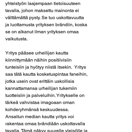
yhteistyön laajempaan tietoisuuteen 
tavalla, johon maksettu mainonta ei 
välttämättä pysty. Se tuo uskottavuutta 
ja luottamusta yrityksen brändiin, koska 
se on alkanut ilman yrityksen omaa 
vaikutusta.
Yritys pääsee urheilijan kautta 
kiinnittymään näihin positiivisiin 
tunteisiin ja hyötyy niistä itsekin.  Yritys 
saa tätä kautta kosketuspintaa faneihin, 
jotka usein ovat erittäin uskollisia 
kannattamansa urheilijan tukemiin 
tuotteisiin ja palveluihin. Yritykselle on 
tärkeä vahvistaa imagoaan oman 
kohderyhmänsä keskuudessa. 
Ansaitun median kautta yritys voi 
rakentaa omaa brändiään uskottavalla 
tavalla. Tämä näkyy suurelle yleisölle ja 