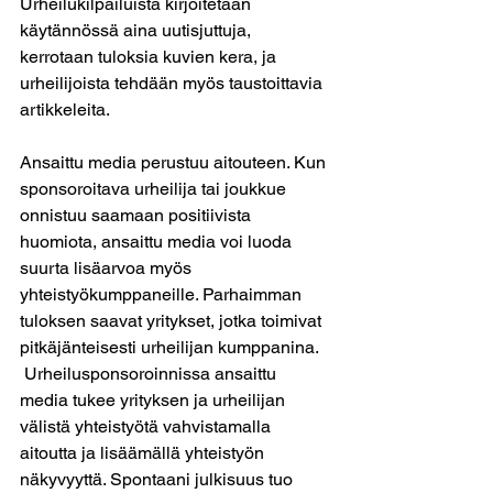
Urheilukilpailuista kirjoitetaan 
käytännössä aina uutisjuttuja, 
kerrotaan tuloksia kuvien kera, ja 
urheilijoista tehdään myös taustoittavia 
artikkeleita.
Ansaittu media perustuu aitouteen. Kun 
sponsoroitava urheilija tai joukkue 
onnistuu saamaan positiivista 
huomiota, ansaittu media voi luoda 
suurta lisäarvoa myös 
yhteistyökumppaneille. Parhaimman 
tuloksen saavat yritykset, jotka toimivat 
pitkäjänteisesti urheilijan kumppanina. 
 Urheilusponsoroinnissa ansaittu 
media tukee yrityksen ja urheilijan 
välistä yhteistyötä vahvistamalla 
aitoutta ja lisäämällä yhteistyön 
näkyvyyttä. Spontaani julkisuus tuo 