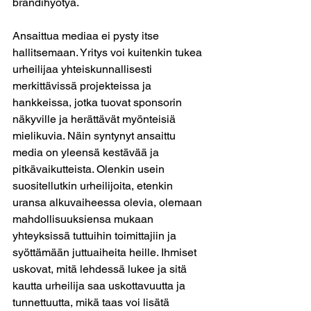
brändihyötyä.
Ansaittua mediaa ei pysty itse 
hallitsemaan. Yritys voi kuitenkin tukea 
urheilijaa yhteiskunnallisesti 
merkittävissä projekteissa ja 
hankkeissa, jotka tuovat sponsorin 
näkyville ja herättävät myönteisiä 
mielikuvia. Näin syntynyt ansaittu 
media on yleensä kestävää ja 
pitkävaikutteista. Olenkin usein 
suositellutkin urheilijoita, etenkin 
uransa alkuvaiheessa olevia, olemaan 
mahdollisuuksiensa mukaan 
yhteyksissä tuttuihin toimittajiin ja 
syöttämään juttuaiheita heille. Ihmiset 
uskovat, mitä lehdessä lukee ja sitä 
kautta urheilija saa uskottavuutta ja 
tunnettuutta, mikä taas voi lisätä 