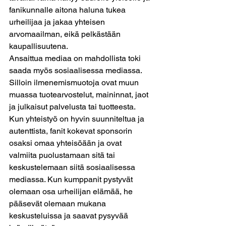
fanikunnalle aitona haluna tukea 
urheilijaa ja jakaa yhteisen 
arvomaailman, eikä pelkästään 
kaupallisuutena.
Ansaittua mediaa on mahdollista toki 
saada myös sosiaalisessa mediassa. 
Silloin ilmenemismuotoja ovat muun 
muassa tuotearvostelut, maininnat, jaot 
ja julkaisut palvelusta tai tuotteesta. 
Kun yhteistyö on hyvin suunniteltua ja 
autenttista, fanit kokevat sponsorin 
osaksi omaa yhteisöään ja ovat 
valmiita puolustamaan sitä tai 
keskustelemaan siitä sosiaalisessa 
mediassa. Kun kumppanit pystyvät 
olemaan osa urheilijan elämää, he 
pääsevät olemaan mukana 
keskusteluissa ja saavat pysyvää 