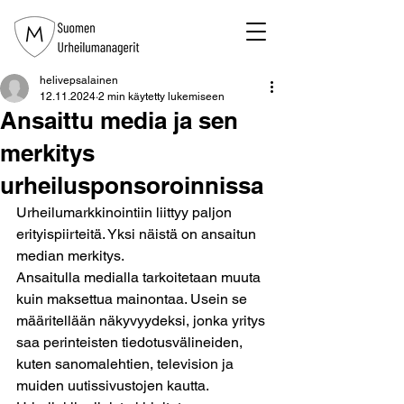
helivepsalainen
12.11.2024
2 min käytetty lukemiseen
Ansaittu media ja sen
merkitys
urheilusponsoroinnissa
Urheilumarkkinointiin liittyy paljon 
erityispiirteitä. Yksi näistä on ansaitun 
median merkitys.
Ansaitulla medialla tarkoitetaan muuta 
kuin maksettua mainontaa. Usein se 
määritellään näkyvyydeksi, jonka yritys 
saa perinteisten tiedotusvälineiden, 
kuten sanomalehtien, television ja 
muiden uutissivustojen kautta. 